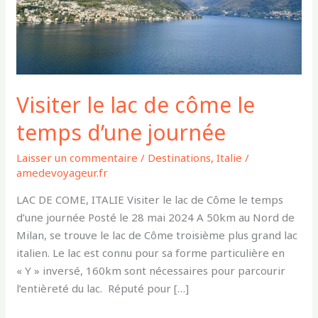
le
temps
d’une
journée
Visiter le lac de côme le
temps d’une journée
Laisser un commentaire
/
Destinations
,
Italie
/
amedevoyageur.fr
LAC DE COME, ITALIE Visiter le lac de Côme le temps
d’une journée Posté le 28 mai 2024 A 50km au Nord de
Milan, se trouve le lac de Côme troisième plus grand lac
italien. Le lac est connu pour sa forme particulière en
« Y » inversé, 160km sont nécessaires pour parcourir
l’entièreté du lac. Réputé pour […]