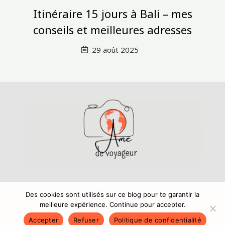
Itinéraire 15 jours à Bali – mes
conseils et meilleures adresses
29 août 2025
Mentions légales
,
Politique de confidentialité
Copyright © 2024 Amedevoyageur.fr
Des cookies sont utilisés sur ce blog pour te garantir la
meilleure expérience. Continue pour accepter.
Accepter
Refuser
Politique de confidentialité