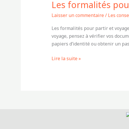
Les formalités pou
pour
partir
Laisser un commentaire
/
Les cons
et
voyager
Les formalités pour partir et voyage
sans
voyage, pensez à vérifier vos docume
stress
papiers d’identité ou obtenir un pa
Lire la suite »