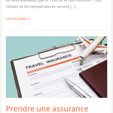
où vous souhaitez partir ! Est-ce le bon moment ? Les
climats et les températures varient […]
Lire la suite »
Prendre
une
assurance
voyage
:
Est-
ce
vraiment
nécessaire
?
Prendre une assurance