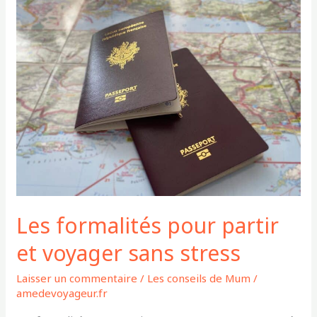
formalités
pour
partir
et
voyager
sans
stress
Les formalités pour partir
et voyager sans stress
Laisser un commentaire
/
Les conseils de Mum
/
amedevoyageur.fr