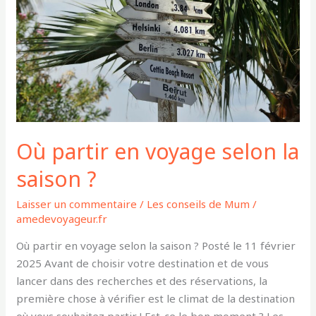
selon
la
saison
?
Où partir en voyage selon la
saison ?
Laisser un commentaire
/
Les conseils de Mum
/
amedevoyageur.fr
Où partir en voyage selon la saison ? Posté le 11 février
2025 Avant de choisir votre destination et de vous
lancer dans des recherches et des réservations, la
première chose à vérifier est le climat de la destination