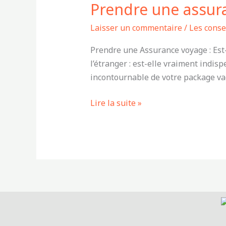
Prendre une assura
assurance
voyage
Laisser un commentaire
/
Les cons
:
Est-
Prendre une Assurance voyage : Est-
ce
l’étranger : est-elle vraiment indis
vraiment
incontournable de votre package vac
nécessaire
?
Lire la suite »