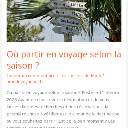
la
saison
?
Où partir en voyage selon la
saison ?
Laisser un commentaire
/
Les conseils de Mum
/
amedevoyageur.fr
Où partir en voyage selon la saison ? Posté le 11 février
2025 Avant de choisir votre destination et de vous
lancer dans des recherches et des réservations, la
première chose à vérifier est le climat de la destination
où vous souhaitez partir ! Est-ce le bon moment ? Les