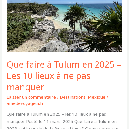
2025
–
Les
10
lieux
à
ne
pas
Que faire à Tulum en 2025 –
manquer
Les 10 lieux à ne pas
manquer
Laisser un commentaire
/
Destinations
,
Mexique
/
amedevoyageur.fr
Que faire à Tulum en 2025 – les 10 lieux à ne pas
manquer Posté le 11 mars 2025 Que faire à Tulum en
2025, cette perle de la Riviera Maya ? Connue pour ses