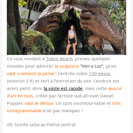
En vous rendant à
Tulum Beach
, prenez quelques
minutes pour admirer
la sculpture
“Ven a Luz”
, ça en
vaut vraiment la peine !
L’entrée coûte
100 pesos
(environ 5 €) et sert à l’entretien du site. L’endroit est
assez petit, donc
la visite est rapide
, mais cette
œuvre
d’art en bois
, créée par l’artiste sud-africain Daniel
Popper,
vaut le détour.
Un spot incontournable et
très
instagrammable
à ne pas manquer !
VII. Soirée salsa au Palma central