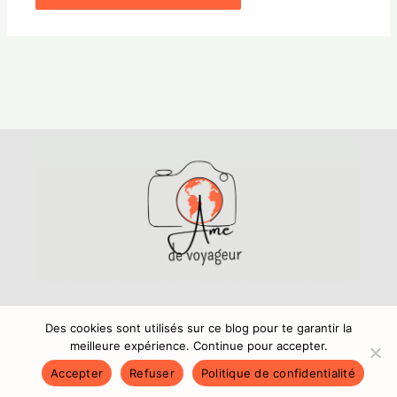
Mentions légales
,
Politique de confidentialité
Copyright © 2024 Amedevoyageur.fr
Des cookies sont utilisés sur ce blog pour te garantir la
meilleure expérience. Continue pour accepter.
Accepter
Refuser
Politique de confidentialité