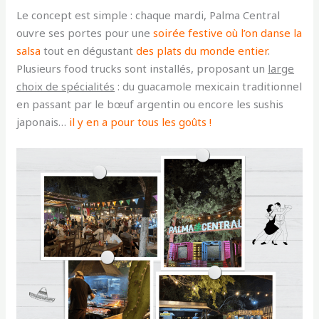
Le concept est simple : chaque mardi, Palma Central
ouvre ses portes pour une
soirée festive où l’on danse la
salsa
tout en dégustant
des
plats du monde entier
.
Plusieurs food trucks sont installés, proposant un
large
choix de spécialités
: du guacamole mexicain traditionnel
en passant par le bœuf argentin ou encore les sushis
japonais…
il y en a pour tous les goûts !