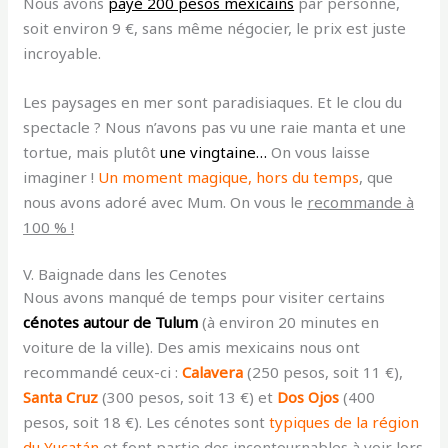
Nous avons
payé 200 pesos mexicains
par personne,
soit environ 9 €, sans même négocier, le prix est juste
incroyable.
Les paysages en mer sont paradisiaques. Et le clou du
spectacle ? Nous n’avons pas vu une raie manta et une
tortue, mais plutôt
une vingtaine…
On vous laisse
imaginer !
Un moment magique, hors du temps
, que
nous avons adoré avec Mum. On vous le
recommande à
100 % !
V. Baignade dans les Cenotes
Nous avons manqué de temps pour visiter certains
cénotes autour de Tulum
(à environ 20 minutes en
voiture de la ville). Des amis mexicains nous ont
recommandé ceux-ci :
Calavera
(250 pesos, soit 11 €),
Santa Cruz
(300 pesos, soit 13 €) et
Dos Ojos
(400
pesos, soit 18 €). Les cénotes sont
typiques de la région
du Yucatán
et font partie des incontournables à voir lors