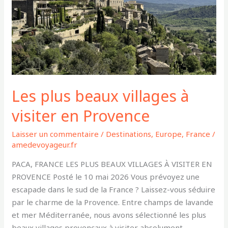
visiter
en
Provence
Les plus beaux villages à
visiter en Provence
Laisser un commentaire
/
Destinations
,
Europe
,
France
/
amedevoyageur.fr
PACA, FRANCE LES PLUS BEAUX VILLAGES À VISITER EN
PROVENCE Posté le 10 mai 2026 Vous prévoyez une
escapade dans le sud de la France ? Laissez-vous séduire
par le charme de la Provence. Entre champs de lavande
et mer Méditerranée, nous avons sélectionné les plus
beaux villages provençaux à visiter absolument.