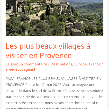
visiter
en
Provence
Les plus beaux villages à
visiter en Provence
Laisser un commentaire
/
Destinations
,
Europe
,
France
/
amedevoyageur.fr
PACA, FRANCE LES PLUS BEAUX VILLAGES À VISITER EN
PROVENCE Posté le 10 mai 2026 Vous prévoyez une
escapade dans le sud de la France ? Laissez-vous séduire
par le charme de la Provence. Entre champs de lavande
et mer Méditerranée, nous avons sélectionné les plus
beaux villages provençaux à visiter absolument.