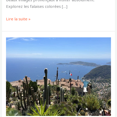
Explorez les falaises colorées […]
Lire la suite »
TOP
5
des
plus
beaux
endroits
à
visiter
sur
la
Côte
D’Azur