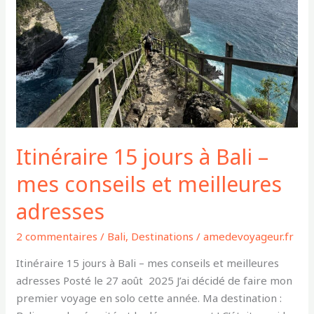
–
mes
conseils
et
meilleures
adresses
Itinéraire 15 jours à Bali –
mes conseils et meilleures
adresses
2 commentaires
/
Bali
,
Destinations
/
amedevoyageur.fr
Itinéraire 15 jours à Bali – mes conseils et meilleures
adresses Posté le 27 août 2025 J’ai décidé de faire mon
premier voyage en solo cette année. Ma destination :