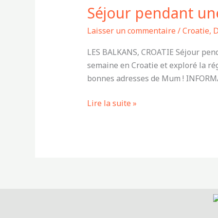
Séjour pendant une
une
semaine
Laisser un commentaire
/
Croatie
,
D
dans
les
LES BALKANS, CROATIE Séjour pendan
balkans –
semaine en Croatie et exploré la rég
la
bonnes adresses de Mum ! INFORM
Croatie
Lire la suite »