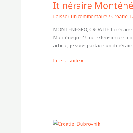
Itinéraire Monténé
depuis
Dubrovnik
Laisser un commentaire
/
Croatie
,
D
–
Extension
MONTENEGRO, CROATIE Itinéraire Mon
5
Monténégro ? Une extension de minim
jours
article, je vous partage un itinérair
Lire la suite »
Séjour
pendant