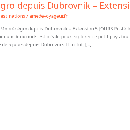
gro depuis Dubrovnik – Extensi
estinations
/
amedevoyageur.fr
ténégro depuis Dubrovnik – Extension 5 JOURS Posté le 22
um deux nuits est idéale pour explorer ce petit pays tout 
e de 5 jours depuis Dubrovnik. Il inclut, […]