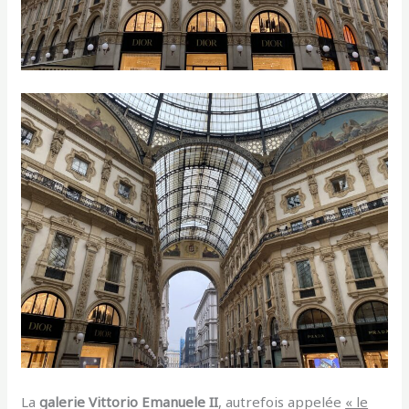
La
galerie Vittorio Emanuele II
, autrefois appelée
« le