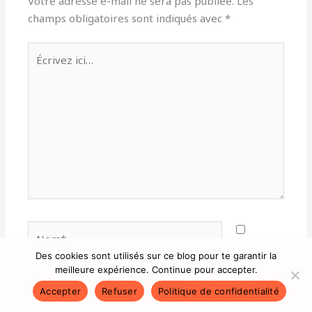
Votre adresse e-mail ne sera pas publiée.
Les
champs obligatoires sont indiqués avec
*
Écrivez
ici…
Nom*
Des cookies sont utilisés sur ce blog pour te garantir la
meilleure expérience. Continue pour accepter.
E-
Accepter
Refuser
Politique de confidentialité
mail*