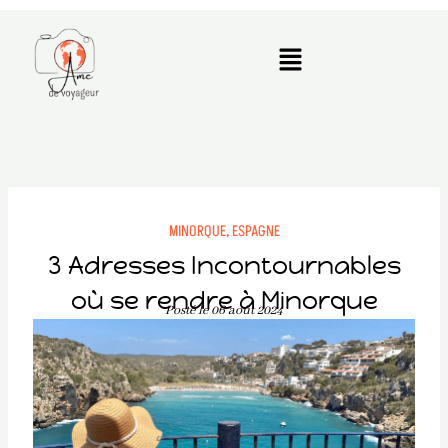
Aller
au
Menu
contenu
MINORQUE,
ESPAGNE
3 Adresses Incontournables
où se rendre à Minorque
Posté le 06 août 2024