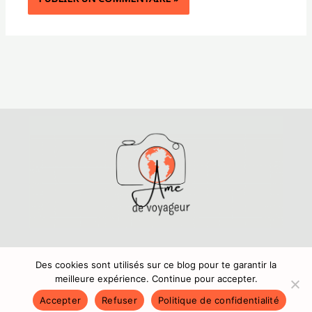
Mentions légales
,
Politique de confidentialité
Copyright © 2024 Amedevoyageur.fr
Des cookies sont utilisés sur ce blog pour te garantir la
meilleure expérience. Continue pour accepter.
Accepter
Refuser
Politique de confidentialité