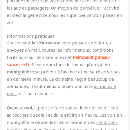
partagé
un verre de vin
du domaine avec les pilotes et
les autres passagers. Un moyen de perpétuer l’activité
et d’échanger entre nous les superbes photos prises en
vol.
Informations pratiques
Concernant
la réservation
vous pouvez appeler ou
envoyer un mail, toutes les informations, conditions,
tarifs sont sur leur site internet
Raimbault pineau-
sancerre.fr
. Il est important de savoir qu’un
vol en
montgolfière
se
prévoit à l’avance
et ne se réserve pas
en dernière minute. Le domaine reçoit beaucoup de
demandes, il vaut mieux bloquer une date
au moins 6
mois
ou 1 an à l’avance.
Quant au vol
, il peut se faire soit au lever du soleil, soit
au coucher du soleil et dure environ 1 heure. Les vols en
montgolfière dépendent énormément des
conditions
météorologiques.
Prenez en compte qu’il peut y avoir