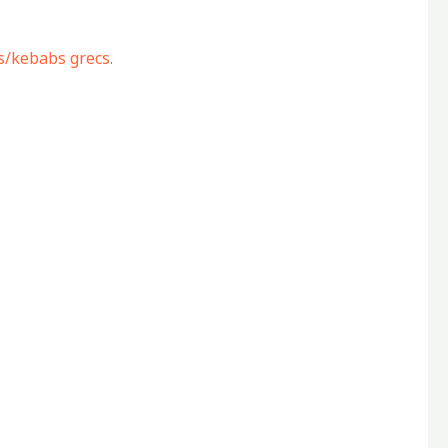
as/kebabs grecs
.