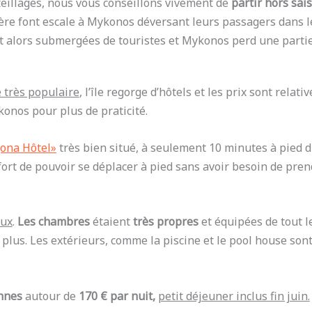
eillages, nous vous conseillons vivement de
partir hors sais
 font escale à Mykonos déversant leurs passagers dans les ru
ont alors submergées de touristes et Mykonos perd une parti
e très populaire
, l’île regorge d’hôtels et les prix sont rela
onos pour plus de praticité.
gona Hôtel»
très bien situé, à seulement 10 minutes à pied du
ort de pouvoir se déplacer à pied sans avoir besoin de pren
eux
.
Les
chambres
étaient
très propres
et équipées de tout l
n plus. Les extérieurs, comme la piscine et le pool house sont
nnes
autour de
170 € par nuit,
petit déjeuner inclus fin juin.