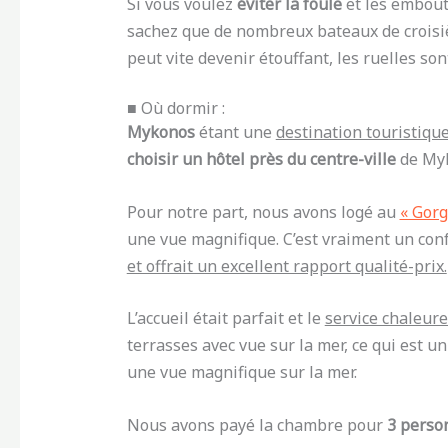
Si vous voulez
éviter la foule
et les embout
sachez que de nombreux bateaux de croisière
peut vite devenir étouffant, les ruelles s
■ Où dormir :
Mykonos
étant une
destination touristiqu
choisir un hôtel près du centre-ville
de Myk
Pour notre part, nous avons logé au
« Gor
une vue magnifique. C’est vraiment un conf
et offrait un excellent rapport qualité-prix.
L’accueil était parfait et le
service chaleur
terrasses avec vue sur la mer, ce qui est u
une vue magnifique sur la mer.
Nous avons payé la chambre pour
3 perso