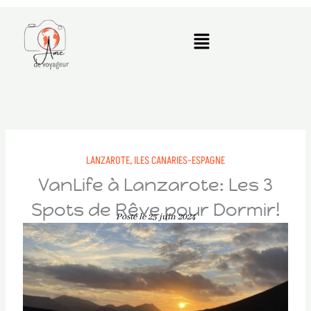
Aller
au
Menu
contenu
LANZAROTE,
ILES CANARIES-ESPAGNE
VanLife à Lanzarote: Les 3
Spots de Rêve pour Dormir!
Posté le 25 juin 2024